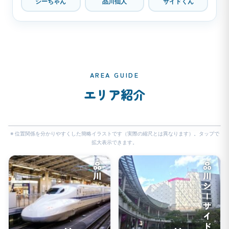
シーちゃん
品川仙人
サイドくん
AREA GUIDE
エリア紹介
🔍
※ 位置関係を分かりやすくした簡略イラストです（実際の縮尺とは異なります）。タップで
拡大表示できます。
品川
品川シーサイド