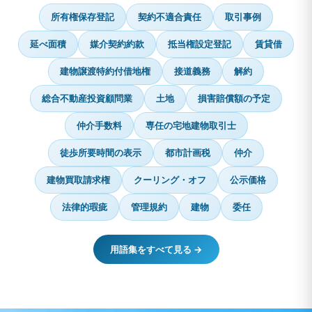
所有権保存登記
契約不適合責任
取引事例
延べ面積
媒介契約約款
抵当権設定登記
賃貸借
建物譲渡特約付借地権
接道義務
解約
総合不動産投資顧問業
土地
損害賠償額の予定
仲介手数料
専任の宅地建物取引士
徒歩所要時間の表示
都市計画税
仲介
建物買取請求権
クーリング・オフ
公示価格
法律的瑕疵
管理規約
建物
委任
用語集をすべて見る →