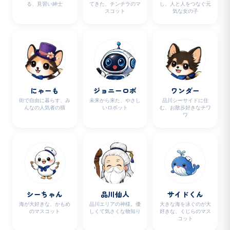
る、見習い紳士
てきた、チンチラのマ
し、人と人をつなぐ元
スコット
気な女の子
にゃーも
ジョニーロボ
ワンダー
街で自由に暮らす、み
未来から来た、やさし
品川シーサイドに住
んなの人気者の猫
いロボット
む、お散歩好きなチワ
ワ
シーちゃん
品川仙人
サイドくん
海が大好きな、かもめ
品川エリアの神様。優
大きな海を泳ぐのが大
のマスコット
しくて気さくな物知り
好きな、くじらのマス
コット