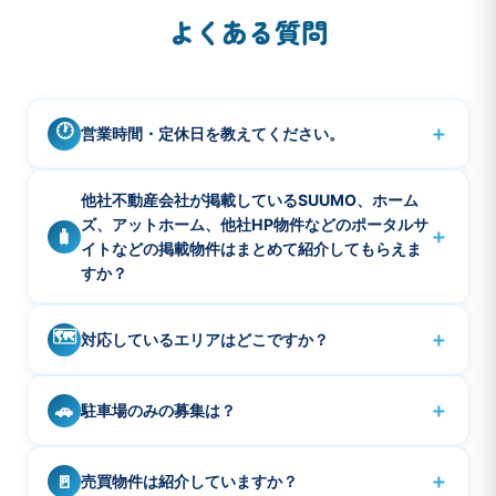
よくある質問
🕐
＋
営業時間・定休日を教えてください。
営業時間は10:00〜18:00です。定休日は水曜・日曜・祝
A
他社不動産会社が掲載しているSUUMO、ホーム
日、年末年始などです。
ズ、アットホーム、他社HP物件などのポータルサ
＋
🧳
イトなどの掲載物件はまとめて紹介してもらえま
すか？
ご希望の掲載物件のURLをお知らせください。3件程度で
A
🗺️
＋
対応しているエリアはどこですか？
あればまとめて確認も可能です。本当に募集している
か、ご紹介可能であればご案内させて頂きます。
品川エリア・品川シーサイド・青物横丁・大井町・大
A
＋
🚗
駐車場のみの募集は？
崎、五反田、東京湾岸有明、お台場、豊洲周辺を中心に
対応しております。事業用売買、事業用賃貸は首都圏を
駐車場のみのご紹介は行っておりません。部屋とセット
A
主にご紹介可能です。
＋
🚪
売買物件は紹介していますか？
の契約のみとなります。またエリア全体でハイルーフ、