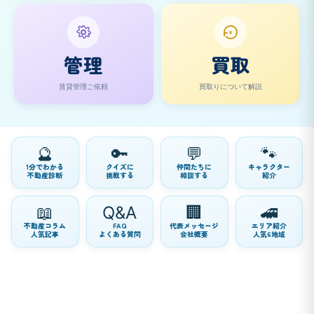
¥
管理
買取
賃貸管理ご依頼
買取りについて解説
🔮
🔑
💬
🐾
1分でわかる
クイズに
仲間たちに
キャラクター
不動産診断
挑戦する
相談する
紹介
📖
Q&A
🏢
🚄
不動産コラム
FAQ
代表メッセージ
エリア紹介
人気記事
よくある質問
会社概要
人気6地域