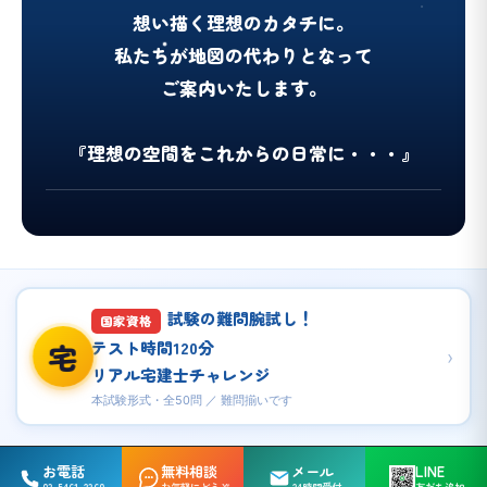
想い描く理想のカタチに。
私たちが地図の代わりとなって
ご案内いたします。
『理想の空間をこれからの日常に・・・』
試験の難問腕試し！
国家資格
テスト時間120分
宅
›
リアル宅建士チャレンジ
本試験形式・全50問 ／ 難問揃いです
お電話
無料相談
メール
LINE