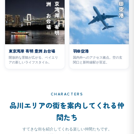
場
東
京
湾
岸
有
明
豊
洲
お
台
羽田空港
東京湾岸 有明 豊洲 お台場
羽田空港
開放的な景観が広がる、ベイエリ
国内外へのアクセス拠点。空の玄
アの新しいライフスタイル。
関口と新幹線駅が至近。
CHARACTERS
品川エリアの街を案内してくれる仲
間たち
すてきな街を紹介してくれる楽しい仲間たちです。