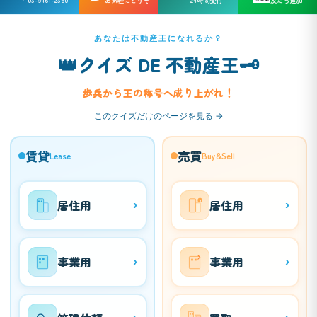
03-5461-2360
お気軽にどうぞ
24時間受付
友だち追加
あなたは不動産王になれるか？
👑
🗝️
クイズ DE 不動産王
歩兵から王の称号へ成り上がれ！
このクイズだけのページを見る →
賃貸
売買
Lease
Buy&Sell
居住用
居住用
›
›
¥
事業用
事業用
›
›