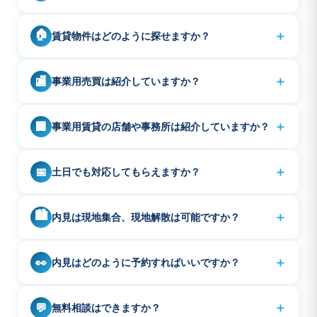
大型サイズがかなり少ないので、大きいサイズの車の方
ご紹介可能です。近隣エリアであれば、まとめてご案内
A
は、お部屋のご希望時に早めにお知らせください。
🏠
＋
賃貸物件はどのように探せますか？
もできます。また気になる物件が、SUUMOなどの他社
ポータルにある場合は募集しているかも確認し紹介可能
トップページの「賃貸」ボタンから、条件に合った物件
A
であれば、他社や掲載の物件でも、複数の物件をまとめ
＋
🏬
事業用売買は紹介していますか？
をお探しいただけます。おすすめピックアップ物件もぜ
てご案内させていただきます。お気軽にお問い合わせく
ひご覧ください。
ださい。
事業用ビル一棟、マンション一棟、ホテル、旅館、商業
A
＋
🏢
事業用賃貸の店舗や事務所は紹介していますか？
施設など、首都圏、大都市圏で紹介しております。大半
が非公開物件ですので、ご希望をお知らせください。
首都圏エリアで紹介しています。未公開物件もかなり多
A
＋
📅
土日でも対応してもらえますか？
いのでご希望をお知らせください。
恐れ入りますが、日曜日、祝日、年末年始などは定休日
A
🏙️
＋
内見は現地集合、現地解散は可能ですか？
です。土曜日は営業しております。また営業時間外でも
ご案内可能なケースもありますので事前にご相談くださ
現地集合、現地解散を基本とさせて頂きます。
A
い。
＋
👀
内見はどのように予約すればいいですか？
内見のご予約は、お電話またはお問い合わせフォームか
A
＋
💬
無料相談はできますか？
ら承っております。他の方のご案内、契約、外出、リモ