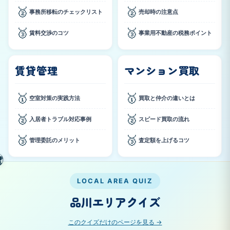
🥈
🥈
事務所移転のチェックリスト
売却時の注意点
🥉
🥉
賃料交渉のコツ
事業用不動産の税務ポイント
賃貸管理
マンション買取
🥇
🥇
空室対策の実践方法
買取と仲介の違いとは
🥈
🥈
入居者トラブル対応事例
スピード買取の流れ
🥉
🥉
管理委託のメリット
査定額を上げるコツ
⚽️
LOCAL AREA QUIZ
品川エリアクイズ
このクイズだけのページを見る →