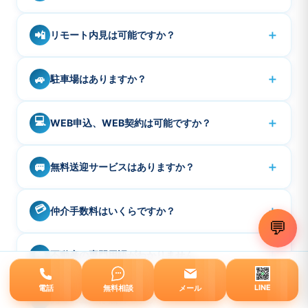
ートワークの場合がありますので早めにお問い合わせく
はい、無料でご相談いただけます。お電話・メール・
A
ださい。
＋
📲
リモート内見は可能ですか？
LINE・お問い合わせフォームからお気軽にご連絡くださ
い。
可能です。事前に予約の上、LINE動画やzoomなどで現
A
＋
🚙
駐車場はありますか？
地からご案内します。遠方、海外、時間が取りにくい場
合などご利用下さい。
ございませんので、近隣コインパーキングをご利用くだ
A
💻
＋
WEB申込、WEB契約は可能ですか？
さい。※イオンスタイル品川シーサイドでお買物されると
金額により駐車場の駐車場割引が数時間でる場合がござ
物件により対応物件、未対応物件がありますのて、お問
A
います。
＋
🚐
無料送迎サービスはありますか？
い合わせ下さい。
はい、最寄り駅やご自宅までの無料送迎サービス（事前
A
💳
＋
仲介手数料はいくらですか？
予約制）がございます。詳しくは下部「無料送迎案内」
💬
セクションをご覧ください。近隣のご自宅へ直接送迎も
売買は売買価格の3%+6万×消費税。賃貸は賃料の1ヶ月
A
ご相談ください。
＋
📖
不動産の専門用語がわかりません。
分×消費税となります。割引は対応しておりませんが、一
部他社で見られる他の項目で結局は通常より追加でかか
サイト内の「不動産用語集」で、よく使われる「200種類
A
LINE
電話
無料相談
メール
る費用、除菌抗菌代、引越し会社の指定などもございま
💰
＋
売却の査定は無料ですか？
の専門用語」をわかりやすく解説しています。記事中の
せんのでご安心ください。