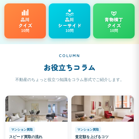
品川
品川
青物横丁
クイズ
シーサイド
クイズ
10問
10問
10問
COLUMN
お役立ちコラム
不動産のちょっと役立つ知識をコラム形式でご紹介します。
マンション買取
マンション買取
スピード買取の流れ
査定額を上げるコツ