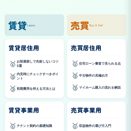
賃貸
売買
Lease
Buy & Sell
賃貸居住用
売買居住用
お部屋探しで失敗しないコツ
🥇
🥇
住宅ローン審査で見られる点
5選
🥈
内見時にチェックすべきポイ
🥈
中古物件の見極め方
ント
🥉
🥉
マイホーム購入の流れを解説
初期費用を抑える方法とは
賃貸事業用
売買事業用
🥇
🥇
テナント契約の基礎知識
収益物件の選び方入門