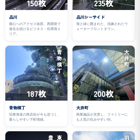
150枚
235枚
品川
品川シーサイド
都心へのアクセス抜群。再開発で
海と緑に囲まれた、洗練されたウ
進化を続けるビジネス・住環境エ
ォーターフロントタウン。
リア。
青物横丁
大井町
187枚
200枚
青物横丁
大井町
旧東海道の商店街が今も息づく、
商業施設が充実し、ファミリーに
暮らしやすい下町情緒。
も人気の住みやすい街。