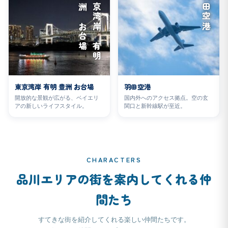
場
東
京
湾
岸
有
明
豊
洲
お
台
羽田空港
東京湾岸 有明 豊洲 お台場
羽田空港
開放的な景観が広がる、ベイエリ
国内外へのアクセス拠点。空の玄
アの新しいライフスタイル。
関口と新幹線駅が至近。
CHARACTERS
品川エリアの街を案内してくれる仲
間たち
すてきな街を紹介してくれる楽しい仲間たちです。