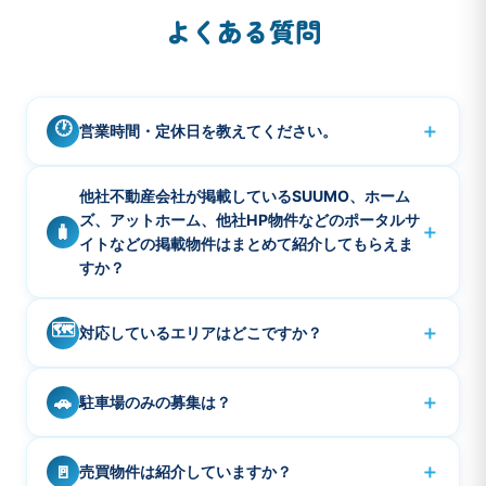
よくある質問
🕐
＋
営業時間・定休日を教えてください。
営業時間は10:00〜18:00です。定休日は水曜・日曜・祝
A
他社不動産会社が掲載しているSUUMO、ホーム
日、年末年始などです。
ズ、アットホーム、他社HP物件などのポータルサ
＋
🧳
イトなどの掲載物件はまとめて紹介してもらえま
すか？
ご希望の掲載物件のURLをお知らせください。3件程度で
A
🗺️
＋
対応しているエリアはどこですか？
あればまとめて確認も可能です。本当に募集している
か、ご紹介可能であればご案内させて頂きます。
品川エリア・品川シーサイド・青物横丁・大井町・大
A
＋
🚗
駐車場のみの募集は？
崎、五反田、東京湾岸有明、お台場、豊洲周辺を中心に
対応しております。事業用売買、事業用賃貸は首都圏を
駐車場のみのご紹介は行っておりません。部屋とセット
A
主にご紹介可能です。
＋
🚪
売買物件は紹介していますか？
の契約のみとなります。またエリア全体でハイルーフ、