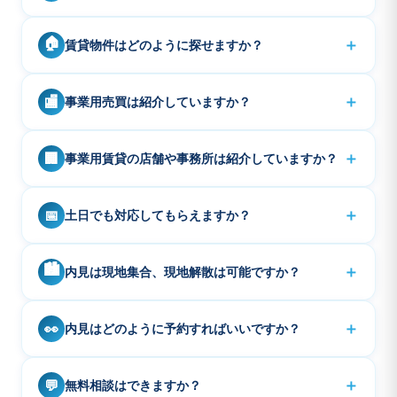
大型サイズがかなり少ないので、大きいサイズの車の方
ご紹介可能です。近隣エリアであれば、まとめてご案内
A
は、お部屋のご希望時に早めにお知らせください。
🏠
＋
賃貸物件はどのように探せますか？
もできます。また気になる物件が、SUUMOなどの他社
ポータルにある場合は募集しているかも確認し紹介可能
トップページの「賃貸」ボタンから、条件に合った物件
A
であれば、他社や掲載の物件でも、複数の物件をまとめ
＋
🏬
事業用売買は紹介していますか？
をお探しいただけます。おすすめピックアップ物件もぜ
てご案内させていただきます。お気軽にお問い合わせく
ひご覧ください。
ださい。
事業用ビル一棟、マンション一棟、ホテル、旅館、商業
A
＋
🏢
事業用賃貸の店舗や事務所は紹介していますか？
施設など、首都圏、大都市圏で紹介しております。大半
が非公開物件ですので、ご希望をお知らせください。
首都圏エリアで紹介しています。未公開物件もかなり多
A
＋
📅
土日でも対応してもらえますか？
いのでご希望をお知らせください。
恐れ入りますが、日曜日、祝日、年末年始などは定休日
A
🏙️
＋
内見は現地集合、現地解散は可能ですか？
です。土曜日は営業しております。また営業時間外でも
ご案内可能なケースもありますので事前にご相談くださ
現地集合、現地解散を基本とさせて頂きます。
A
い。
＋
👀
内見はどのように予約すればいいですか？
内見のご予約は、お電話またはお問い合わせフォームか
A
＋
💬
無料相談はできますか？
ら承っております。他の方のご案内、契約、外出、リモ