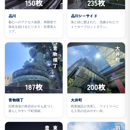
150枚
235枚
品川
品川シーサイド
都心へのアクセス抜群。再開発で
海と緑に囲まれた、洗練されたウ
進化を続けるビジネス・住環境エ
ォーターフロントタウン。
リア。
青物横丁
大井町
187枚
200枚
青物横丁
大井町
旧東海道の商店街が今も息づく、
商業施設が充実し、ファミリーに
暮らしやすい下町情緒。
も人気の住みやすい街。