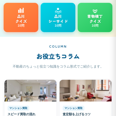
品川
品川
青物横丁
クイズ
シーサイド
クイズ
10問
10問
10問
COLUMN
お役立ちコラム
不動産のちょっと役立つ知識をコラム形式でご紹介します。
マンション買取
マンション買取
スピード買取の流れ
査定額を上げるコツ