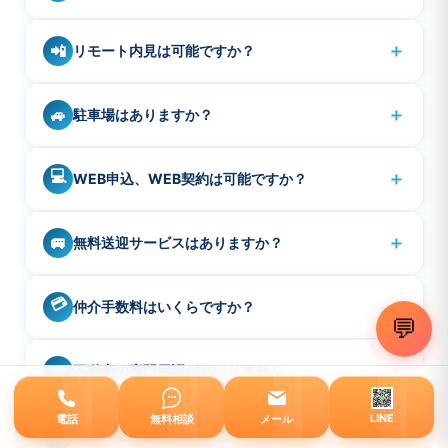
ートワークの場合がありますので早めにお問い合わせく
はい、無料でご相談いただけます。お電話・メール・
A
ださい。
＋
📲
リモート内見は可能ですか？
LINE・お問い合わせフォームからお気軽にご連絡くださ
い。
可能です。事前に予約の上、LINE動画やzoomなどで現
A
＋
🚙
駐車場はありますか？
地からご案内します。遠方、海外、時間が取りにくい場
合などご利用下さい。
ございませんので、近隣コインパーキングをご利用くだ
A
💻
＋
WEB申込、WEB契約は可能ですか？
さい。※イオンスタイル品川シーサイドでお買物されると
金額により駐車場の駐車場割引が数時間でる場合がござ
物件により対応物件、未対応物件がありますのて、お問
A
います。
＋
🚐
無料送迎サービスはありますか？
い合わせ下さい。
はい、最寄り駅やご自宅までの無料送迎サービス（事前
A
💳
＋
仲介手数料はいくらですか？
予約制）がございます。詳しくは下部「無料送迎案内」
💬
セクションをご覧ください。近隣のご自宅へ直接送迎も
売買は売買価格の3%+6万×消費税。賃貸は賃料の1ヶ月
A
ご相談ください。
＋
📖
不動産の専門用語がわかりません。
分×消費税となります。割引は対応しておりませんが、一
部他社で見られる他の項目で結局は通常より追加でかか
サイト内の「不動産用語集」で、よく使われる「200種類
A
LINE
電話
無料相談
メール
る費用、除菌抗菌代、引越し会社の指定などもございま
💰
＋
売却の査定は無料ですか？
の専門用語」をわかりやすく解説しています。記事中の
せんのでご安心ください。