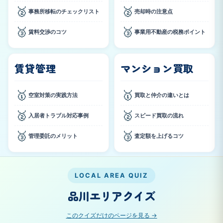
🥈
🥈
事務所移転のチェックリスト
売却時の注意点
🥉
🥉
賃料交渉のコツ
事業用不動産の税務ポイント
賃貸管理
マンション買取
🥇
🥇
空室対策の実践方法
買取と仲介の違いとは
🥈
🥈
入居者トラブル対応事例
スピード買取の流れ
🥉
🥉
管理委託のメリット
査定額を上げるコツ
LOCAL AREA QUIZ
品川エリアクイズ
このクイズだけのページを見る →