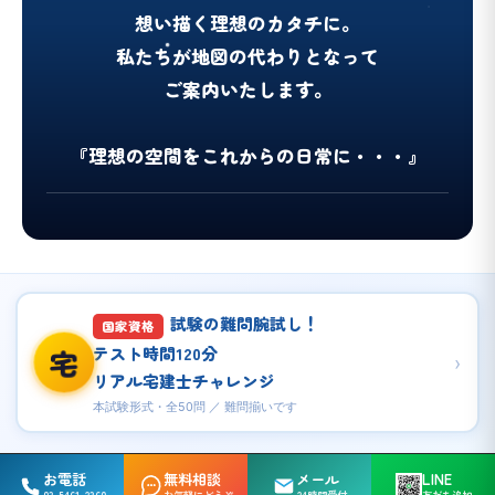
想い描く理想のカタチに。
私たちが地図の代わりとなって
ご案内いたします。
『理想の空間をこれからの日常に・・・』
試験の難問腕試し！
国家資格
テスト時間120分
宅
›
リアル宅建士チャレンジ
本試験形式・全50問 ／ 難問揃いです
お電話
無料相談
メール
LINE