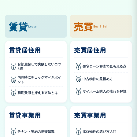
賃貸
売買
Lease
Buy & Sell
賃貸居住用
売買居住用
お部屋探しで失敗しないコツ
🥇
🥇
住宅ローン審査で見られる点
5選
🥈
内見時にチェックすべきポイ
🥈
中古物件の見極め方
ント
🥉
🥉
マイホーム購入の流れを解説
初期費用を抑える方法とは
賃貸事業用
売買事業用
🥇
🥇
テナント契約の基礎知識
収益物件の選び方入門