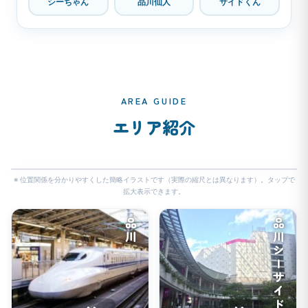
シーちゃん
品川仙人
サイドくん
AREA GUIDE
エリア紹介
🔍
※ 位置関係を分かりやすくした簡略イラストです（実際の縮尺とは異なります）。タップで
拡大表示できます。
品川
品川シーサイド