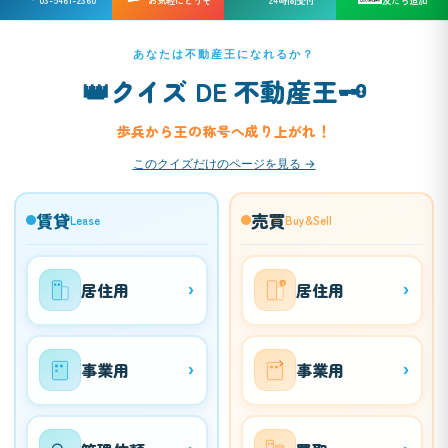
03-5461-2360
お気軽にどうぞ
24時間受付
友だち追加
あなたは不動産王になれるか？
👑
🗝️
クイズ DE 不動産王
歩兵から王の称号へ成り上がれ！
このクイズだけのページを見る →
賃貸
売買
Lease
Buy&Sell
居住用
居住用
›
›
¥
事業用
事業用
›
›