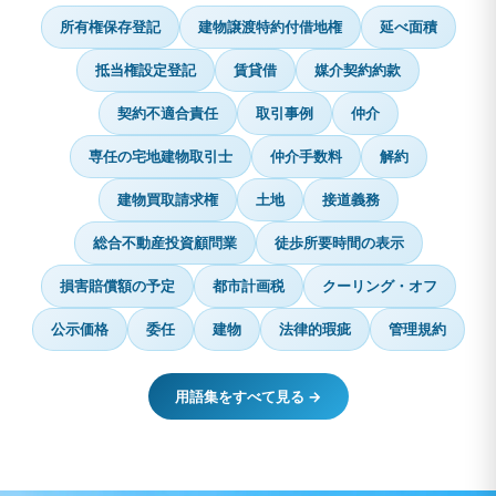
所有権保存登記
建物譲渡特約付借地権
延べ面積
抵当権設定登記
賃貸借
媒介契約約款
契約不適合責任
取引事例
仲介
専任の宅地建物取引士
仲介手数料
解約
建物買取請求権
土地
接道義務
総合不動産投資顧問業
徒歩所要時間の表示
損害賠償額の予定
都市計画税
クーリング・オフ
公示価格
委任
建物
法律的瑕疵
管理規約
用語集をすべて見る →