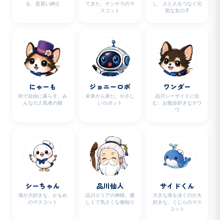
る、見習い紳士
てきた、チンチラのマ
し、人と人をつなぐ元
スコット
気な女の子
にゃーも
ジョニーロボ
ワンダー
街で自由に暮らす、み
未来から来た、やさし
品川シーサイドに住
んなの人気者の猫
いロボット
む、お散歩好きなチワ
ワ
シーちゃん
品川仙人
サイドくん
海が大好きな、かもめ
品川エリアの神様。優
大きな海を泳ぐのが大
のマスコット
しくて気さくな物知り
好きな、くじらのマス
コット