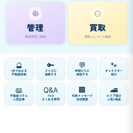
¥
管理
買取
賃貸管理ご依頼
買取りについて解説
🔮
🔑
💬
🐾
1分でわかる
クイズに
仲間たちに
キャラクター
不動産診断
挑戦する
相談する
紹介
📖
Q&A
🏢
🚄
不動産コラム
FAQ
代表メッセージ
エリア紹介
人気記事
よくある質問
会社概要
人気6地域