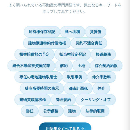
よく調べられている不動産の専門用語です。気になるキーワードを
タップしてみてください。
所有権保存登記
延べ面積
賃貸借
建物譲渡特約付借地権
契約不適合責任
損害賠償額の予定
抵当権設定登記
接道義務
総合不動産投資顧問業
解約
土地
媒介契約約款
専任の宅地建物取引士
取引事例
仲介手数料
徒歩所要時間の表示
都市計画税
仲介
建物買取請求権
管理規約
クーリング・オフ
委任
公示価格
建物
法律的瑕疵
用語集をすべて見る →