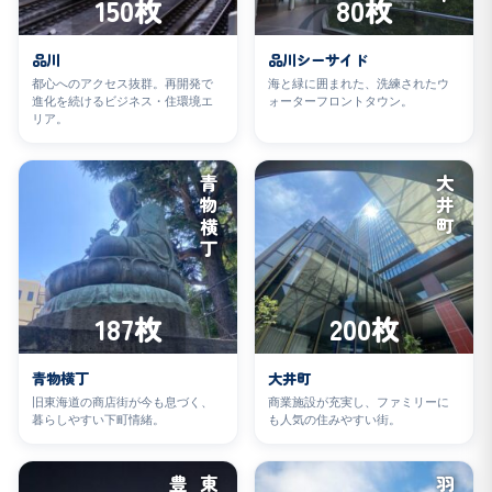
150枚
80枚
品川
品川シーサイド
都心へのアクセス抜群。再開発で
海と緑に囲まれた、洗練されたウ
進化を続けるビジネス・住環境エ
ォーターフロントタウン。
リア。
青物横丁
大井町
187枚
200枚
青物横丁
大井町
旧東海道の商店街が今も息づく、
商業施設が充実し、ファミリーに
暮らしやすい下町情緒。
も人気の住みやすい街。