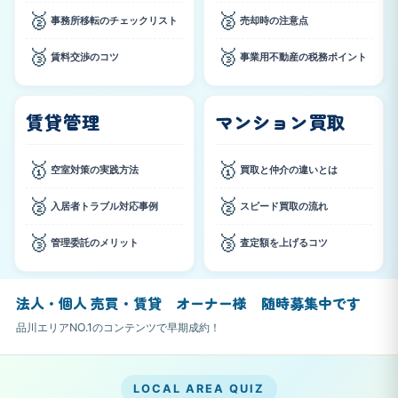
🥈
🥈
事務所移転のチェックリスト
売却時の注意点
🥉
🥉
賃料交渉のコツ
事業用不動産の税務ポイント
賃貸管理
マンション買取
🥇
🥇
空室対策の実践方法
買取と仲介の違いとは
🥈
🥈
入居者トラブル対応事例
スピード買取の流れ
🥉
🥉
管理委託のメリット
査定額を上げるコツ
‹
›
法人・個人 売買・賃貸 オーナー様 随時募集中です
品川エリアNO.1のコンテンツで早期成約！
LOCAL AREA QUIZ