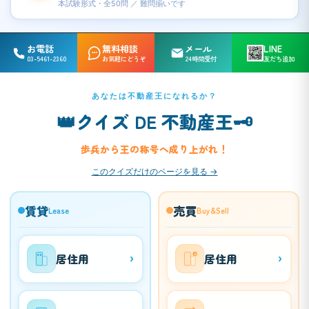
本試験形式・全50問 ／ 難問揃いです
お電話
無料相談
メール
LINE
03-5461-2360
お気軽にどうぞ
24時間受付
友だち追加
あなたは不動産王になれるか？
👑
🗝️
クイズ DE 不動産王
歩兵から王の称号へ成り上がれ！
このクイズだけのページを見る →
賃貸
売買
Lease
Buy&Sell
居住用
居住用
›
›
¥