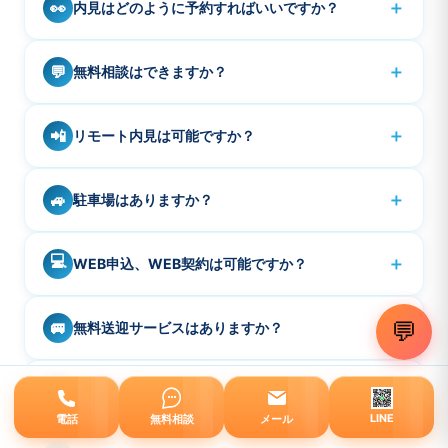
＋
👀
内見はどのように予約すればいいですか？
内見のご予約は、お電話またはお問い合わせフォームか
A
＋
💬
無料相談はできますか？
ら承っております。他の方のご案内、契約、外出、リモ
ートワークの場合がありますので早めにお問い合わせく
はい、無料でご相談いただけます。お電話・メール・
A
ださい。
＋
📲
リモート内見は可能ですか？
LINE・お問い合わせフォームからお気軽にご連絡くださ
い。
可能です。事前に予約の上、LINE動画やzoomなどで現
A
＋
🚙
駐車場はありますか？
地からご案内します。遠方、海外、時間が取りにくい場
合などご利用下さい。
ございませんので、近隣コインパーキングをご利用くだ
A
💻
＋
WEB申込、WEB契約は可能ですか？
さい。※イオンスタイル品川シーサイドでお買物されると
金額により駐車場の駐車場割引が数時間でる場合がござ
物件により対応物件、未対応物件がありますのて、お問
A
います。
＋
🚐
💬
無料送迎サービスはありますか？
い合わせ下さい。
はい、最寄り駅やご自宅までの無料送迎サービス（事前
A
💳
＋
仲介手数料はいくらですか？
予約制）がございます。詳しくは下部「無料送迎案内」
セクションをご覧ください。近隣のご自宅へ直接送迎も
LINE
電話
無料相談
メール
売買は売買価格の3%+6万×消費税。賃貸は賃料の1ヶ月
A
ご相談ください。