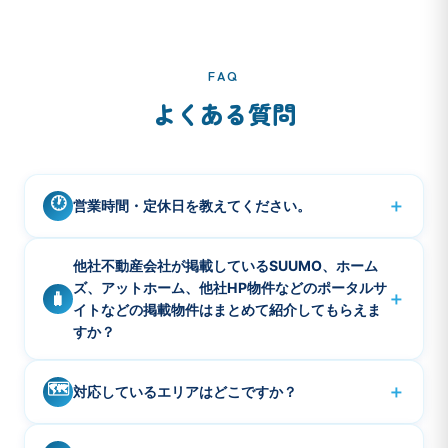
FAQ
よくある質問
🕐
＋
営業時間・定休日を教えてください。
営業時間は10:00〜18:00です。定休日は水曜・日曜・祝
A
他社不動産会社が掲載しているSUUMO、ホーム
日、年末年始などです。
ズ、アットホーム、他社HP物件などのポータルサ
＋
🧳
イトなどの掲載物件はまとめて紹介してもらえま
すか？
ご希望の掲載物件のURLをお知らせください。3件程度で
A
🗺️
＋
対応しているエリアはどこですか？
あればまとめて確認も可能です。本当に募集している
か、ご紹介可能であればご案内させて頂きます。
品川エリア・品川シーサイド・青物横丁・大井町・大
A