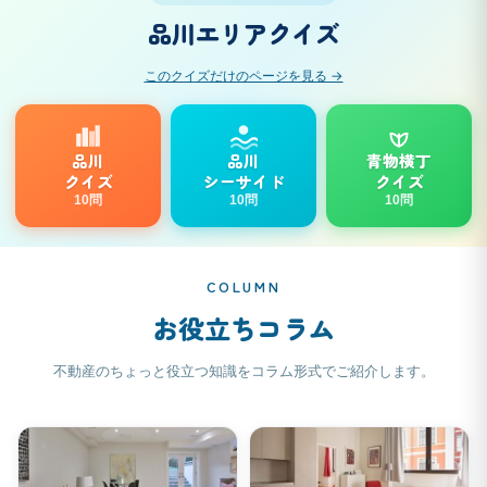
品川エリアクイズ
このクイズだけのページを見る →
品川
品川
青物横丁
クイズ
シーサイド
クイズ
10問
10問
10問
COLUMN
お役立ちコラム
不動産のちょっと役立つ知識をコラム形式でご紹介します。