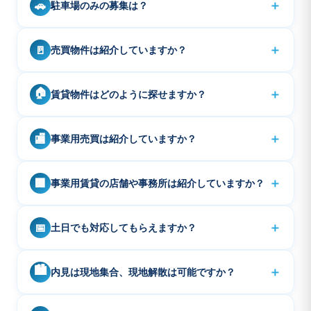
＋
🚗
駐車場のみの募集は？
崎、五反田、東京湾岸有明、お台場、豊洲周辺を中心に
対応しております。事業用売買、事業用賃貸は首都圏を
駐車場のみのご紹介は行っておりません。部屋とセット
A
主にご紹介可能です。
＋
🚪
売買物件は紹介していますか？
の契約のみとなります。またエリア全体でハイルーフ、
大型サイズがかなり少ないので、大きいサイズの車の方
ご紹介可能です。近隣エリアであれば、まとめてご案内
A
は、お部屋のご希望時に早めにお知らせください。
🏠
＋
賃貸物件はどのように探せますか？
もできます。また気になる物件が、SUUMOなどの他社
ポータルにある場合は募集しているかも確認し紹介可能
トップページの「賃貸」ボタンから、条件に合った物件
A
であれば、他社や掲載の物件でも、複数の物件をまとめ
＋
🏬
事業用売買は紹介していますか？
をお探しいただけます。おすすめピックアップ物件もぜ
てご案内させていただきます。お気軽にお問い合わせく
ひご覧ください。
ださい。
事業用ビル一棟、マンション一棟、ホテル、旅館、商業
A
＋
🏢
事業用賃貸の店舗や事務所は紹介していますか？
施設など、首都圏、大都市圏で紹介しております。大半
が非公開物件ですので、ご希望をお知らせください。
首都圏エリアで紹介しています。未公開物件もかなり多
A
＋
📅
土日でも対応してもらえますか？
いのでご希望をお知らせください。
恐れ入りますが、日曜日、祝日、年末年始などは定休日
A
🏙️
＋
内見は現地集合、現地解散は可能ですか？
です。土曜日は営業しております。また営業時間外でも
ご案内可能なケースもありますので事前にご相談くださ
現地集合、現地解散を基本とさせて頂きます。
A
い。