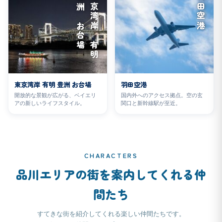
場
東
京
湾
岸
有
明
豊
洲
お
台
羽田空港
東京湾岸 有明 豊洲 お台場
羽田空港
開放的な景観が広がる、ベイエリ
国内外へのアクセス拠点。空の玄
アの新しいライフスタイル。
関口と新幹線駅が至近。
CHARACTERS
品川エリアの街を案内してくれる仲
間たち
すてきな街を紹介してくれる楽しい仲間たちです。