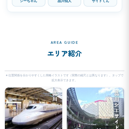
シーちゃん
品川仙人
サイドくん
AREA GUIDE
エリア紹介
🔍
※ 位置関係を分かりやすくした簡略イラストです（実際の縮尺とは異なります）。タップで
拡大表示できます。
品川
品川シーサイド