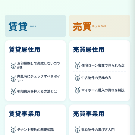
賃貸
売買
Lease
Buy & Sell
賃貸居住用
売買居住用
お部屋探しで失敗しないコツ
🥇
🥇
住宅ローン審査で見られる点
5選
🥈
内見時にチェックすべきポイ
🥈
中古物件の見極め方
ント
🥉
🥉
マイホーム購入の流れを解説
初期費用を抑える方法とは
賃貸事業用
売買事業用
🥇
🥇
テナント契約の基礎知識
収益物件の選び方入門