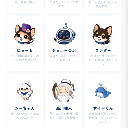
る、見習い紳士
てきた、チンチラのマ
し、人と人をつなぐ元
スコット
気な女の子
にゃーも
ジョニーロボ
ワンダー
街で自由に暮らす、み
未来から来た、やさし
品川シーサイドに住
んなの人気者の猫
いロボット
む、お散歩好きなチワ
ワ
シーちゃん
品川仙人
サイドくん
海が大好きな、かもめ
品川エリアの神様。優
大きな海を泳ぐのが大
のマスコット
しくて気さくな物知り
好きな、くじらのマス
コット